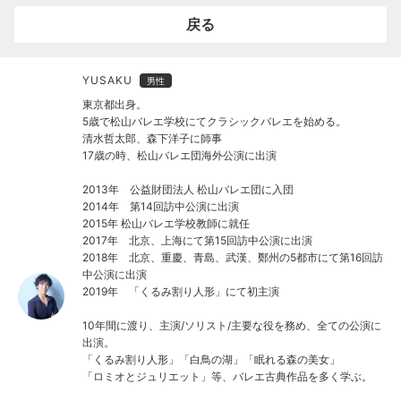
⏱2月まで限定クラス⏱
戻る
アシスタント：羽佐田有基
※当日受付にてマイページのQRコードを使用して500円お支払い
YUSAKU
男性
頂きます。予約サイトにご登録中のクレジットカードへ決済が掛
東京都出身。
かります。
5歳で松山バレエ学校にてクラシックバレエを始める。
清水哲太郎、森下洋子に師事
17歳の時、松山バレエ団海外公演に出演
2013年 公益財団法人 松山バレエ団に入団
2014年 第14回訪中公演に出演
2015年 松山バレエ学校教師に就任
2017年 北京、上海にて第15回訪中公演に出演
2018年 北京、重慶、青島、武漢、鄭州の5都市にて第16回訪
中公演に出演
2019年 「くるみ割り人形」にて初主演
10年間に渡り、主演/ソリスト/主要な役を務め、全ての公演に
出演。
「くるみ割り人形」「白鳥の湖」「眠れる森の美女」
「ロミオとジュリエット」等、バレエ古典作品を多く学ぶ。