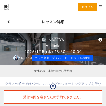
ログイン
レッスン詳細
Rei NAGOYA
A studio
2025/1/15
(水)
18:30 - 20:00
YUSAKU
バレエ初級+プチパ・ド・ドゥ(+500円)
女性のみ・小学6年から予約可
クラスの前半ではバーレッスンなどのウォーミングアップを行な
い、後半では実際に先生と組んで練習します🩰
男性にサポートしてもらうことで、アームスコントロールや体の
受付時間を過ぎたため予約できません。
使い方の上達にも繋がります。お気軽にチャレンジしてみてくだ
さい！