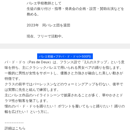
バレエ学校教師として
生徒の振り付け・指導・発表会の企画・設営・賛助出演などを
務める。
2023年 同バレエ団を退団
現在、フリーで活動中。
バレエ初級+プチパ・ド・ドゥ(+500円)
パ・ド・ドゥ（Pas de Deux）は、フランス語で「2人のステップ」という意
味を持ち、主にクラシックバレエで用いられる男女ペアの踊りを指します。
一般的に男性が女性をサポートし、優雅さと力強さが融合した美しい動きが
特徴です。
クラスの前半ではバーレッスンなどのウォーミングアップを行ない、後半で
は実際に先生と組んで練習します。
主にバレエ作品のハイライトシーンで披露されることが多く、華やかさとド
ラマ性が観客を魅了します。
憧れのパ・ド・ドゥを踊りたい！ ポワントを履いてもっと踊りたい！ 踊りの
幅を広げたい！ という方に。
-----------
詳細はこちら